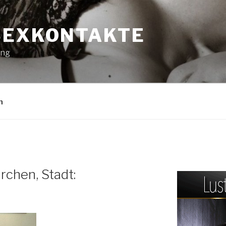
SEXKONTAKTE
ung
n
chen, Stadt: