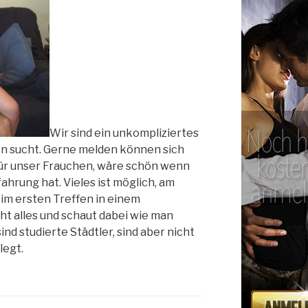
Wir sind ein unkompliziertes
n sucht. Gerne melden können sich
ür unser Frauchen, wäre schön wenn
ahrung hat. Vieles ist möglich, am
eim ersten Treffen in einem
ht alles und schaut dabei wie man
nd studierte Städtler, sind aber nicht
legt.