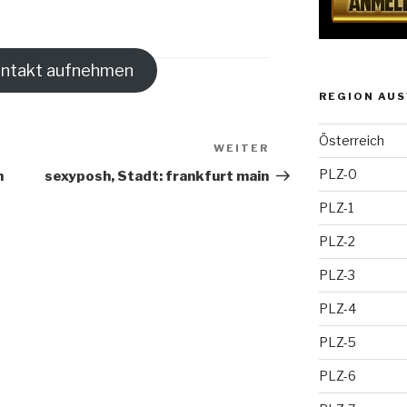
ontakt aufnehmen
REGION AUS
Österreich
WEITER
Nächster
Beitrag
PLZ-0
n
sexyposh, Stadt: frankfurt main
PLZ-1
PLZ-2
PLZ-3
PLZ-4
PLZ-5
PLZ-6