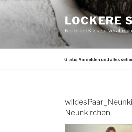
Zum
Inhalt
LOCKERE 
springen
Nur einen Klick zur Verabred
Gratis Anmelden und alles sehe
wildesPaar_Neunkir
Neunkirchen