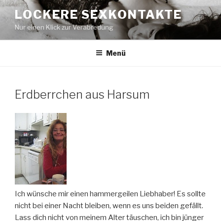
Zum
LOCKERE SEXKONTAKTE
Inhalt
Nur einen Klick zur Verabredung
springen
Menü
Erdberrchen aus Harsum
Ich wünsche mir einen hammergeilen Liebhaber! Es sollte
nicht bei einer Nacht bleiben, wenn es uns beiden gefällt.
Lass dich nicht von meinem Alter täuschen, ich bin jünger