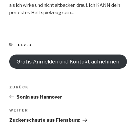
als ich wirke und nicht altbacken drauf. Ich KANN dein
perfektes Bettspielzeug sein…
KATEGORIEN
PLZ-3
Gratis Anmelden und Kontakt aufnehmen
Beitragsnavigation
Vorheriger
ZURÜCK
Beitrag
Sonja aus Hannover
Nächster
WEITER
Beitrag
Zuckerschnute aus Flensburg