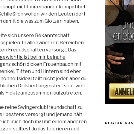
überhaupt nicht miteinander kompatibel
Schließlich wollen wir den Leuten dort
n damit die was zum Glotzen haben.
ollte sich unsere Bekanntschaft
bspielen. In allen anderen Bereichen
uten Freundschaften versorgt. Das
gewichtig ist bei mir beinahe
n ganz schön dicken Frauenbauch
mit
enkel, Titten und Hintern sind eher
önheitsideal teilt nicht jeder, aber du
blichen Dickheit begeistert sein, weil
 als Fickteam zusammen aufzutreten.
ine reine Swingerclubfreundschaft zu
er bestens versorgt und jemand hält
te ich mich doch mal mit einem anderen
REGION AUS
gen, solltest du das tolerieren und