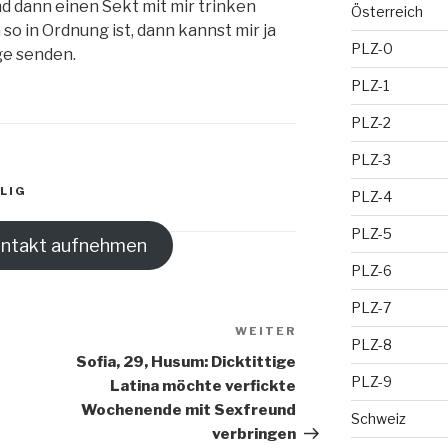
nd dann einen Sekt mit mir trinken
Österreich
 so in Ordnung ist, dann kannst mir ja
PLZ-0
ge senden.
PLZ-1
PLZ-2
PLZ-3
LIG
PLZ-4
PLZ-5
ontakt aufnehmen
PLZ-6
PLZ-7
WEITER
Nächster
PLZ-8
Beitrag
Sofia, 29, Husum: Dicktittige
PLZ-9
Latina möchte verfickte
Wochenende mit Sexfreund
Schweiz
verbringen