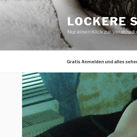
Zum
Inhalt
LOCKERE 
springen
Nur einen Klick zur Verabred
Gratis Anmelden und alles sehe