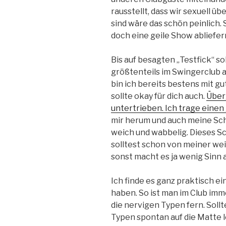
rausstellt, dass wir sexuell 
sind wäre das schön peinlich. 
doch eine geile Show abliefer
Bis auf besagten „Testfick“ s
größtenteils im Swingerclub a
bin ich bereits bestens mit g
sollte okay für dich auch.
Über
untertrieben. Ich trage eine
mir herum und auch meine Sch
weich und wabbelig. Dieses Sch
solltest schon von meiner wei
sonst macht es ja wenig Sinn
Ich finde es ganz praktisch e
haben. So ist man im Club imm
die nervigen Typen fern. Soll
Typen spontan auf die Matte le