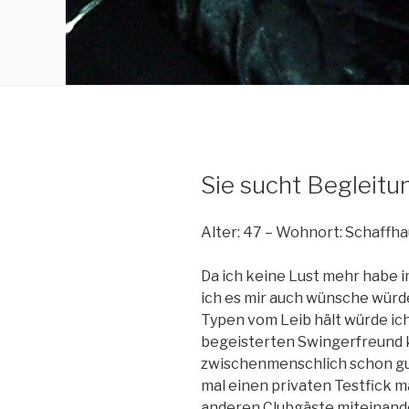
Sie sucht Begleitu
Alter: 47 – Wohnort: Schaff
Da ich keine Lust mehr habe i
ich es mir auch wünsche würd
Typen vom Leib hält würde ic
begeisterten Swingerfreund k
zwischenmenschlich schon gut
mal einen privaten Testfick 
anderen Clubgäste miteinand