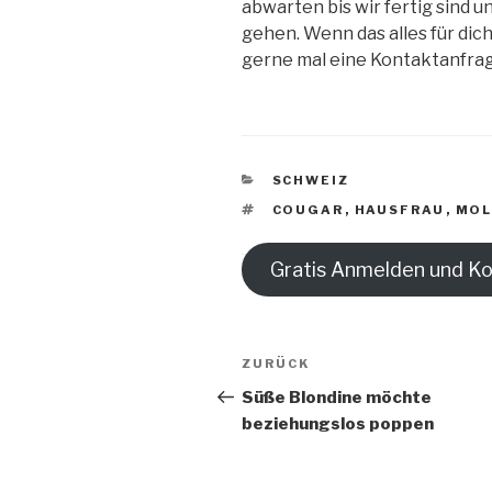
abwarten bis wir fertig sind u
gehen. Wenn das alles für dich
gerne mal eine Kontaktanfra
KATEGORIEN
SCHWEIZ
SCHLAGWÖRTER
COUGAR
,
HAUSFRAU
,
MOL
Gratis Anmelden und K
Beitragsnavigation
Vorheriger
ZURÜCK
Beitrag
Süße Blondine möchte
beziehungslos poppen